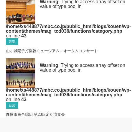
Warning
: Trying to access array offset on
value of type bool in
/home/xs448877/mbc.co.jp/public_html/blogs/kouen/wp-
content/themes/mag_tcd036/functions/category.php
on line
43
音楽
山ヶ城陽子打楽器ミュージアム～オータムコンサート
Warning
: Trying to access array offset on
value of type bool in
/home/xs448877/mbc.co.jp/public_html/blogs/kouen/wp-
content/themes/mag_tcd036/functions/category.php
on line
43
音楽
鹿屋市民合唱団 第23回定期演奏会