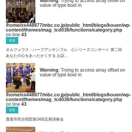
Warning
: Trying to access array offset on
value of type bool in
/home/xs448877/mbc.co.jp/public_html/blogs/kouen/wp-
content/themes/mag_tcd036/functions/category.php
on line
43
音楽
オルフェウス・ハープアンサンブル 心シリーズコンサート 第二回
あなたの心をあったかくする お話…
Warning
: Trying to access array offset on
value of type bool in
/home/xs448877/mbc.co.jp/public_html/blogs/kouen/wp-
content/themes/mag_tcd036/functions/category.php
on line
43
音楽
鹿屋市民合唱団第24回定期演奏会