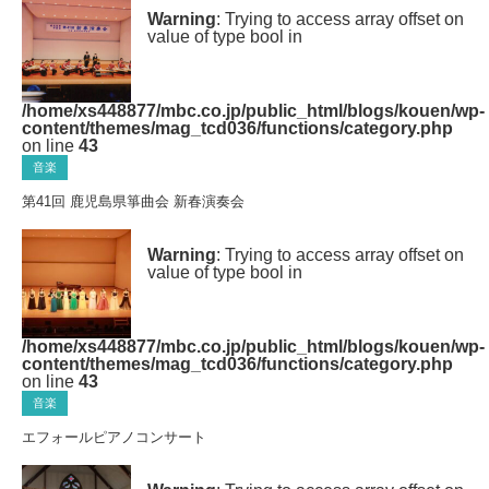
Warning
: Trying to access array offset on
value of type bool in
/home/xs448877/mbc.co.jp/public_html/blogs/kouen/wp-
content/themes/mag_tcd036/functions/category.php
on line
43
音楽
第41回 鹿児島県箏曲会 新春演奏会
Warning
: Trying to access array offset on
value of type bool in
/home/xs448877/mbc.co.jp/public_html/blogs/kouen/wp-
content/themes/mag_tcd036/functions/category.php
on line
43
音楽
エフォールピアノコンサート