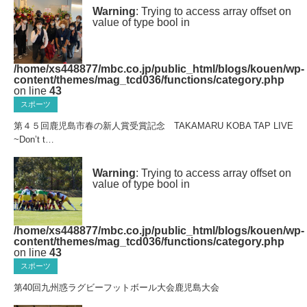
Warning
: Trying to access array offset on
value of type bool in
/home/xs448877/mbc.co.jp/public_html/blogs/kouen/wp-
content/themes/mag_tcd036/functions/category.php
on line
43
スポーツ
第４５回鹿児島市春の新人賞受賞記念 TAKAMARU KOBA TAP LIVE
~Don’t t…
Warning
: Trying to access array offset on
value of type bool in
/home/xs448877/mbc.co.jp/public_html/blogs/kouen/wp-
content/themes/mag_tcd036/functions/category.php
on line
43
スポーツ
第40回九州惑ラグビーフットボール大会鹿児島大会