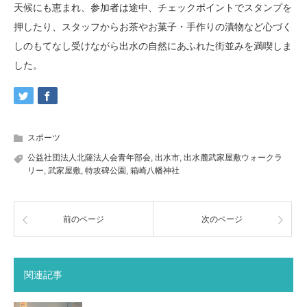
天候にも恵まれ、参加者は途中、チェックポイントでスタンプを
押したり、スタッフからお茶やお菓子・手作りの漬物など心づく
しのもてなし受けながら出水の自然にあふれた街並みを満喫しま
した。
スポーツ
公益社団法人北薩法人会青年部会
,
出水市
,
出水麓武家屋敷ウォークラ
リー
,
武家屋敷
,
特攻碑公園
,
箱崎八幡神社
前のページ
次のページ
関連記事