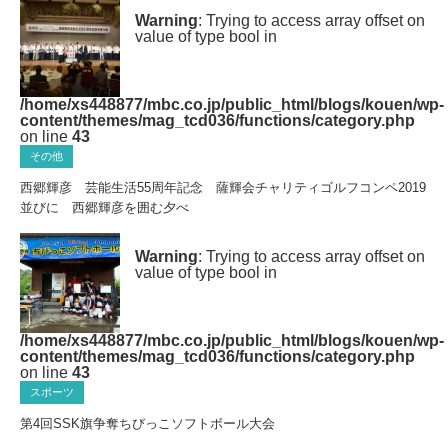
Warning
: Trying to access array offset on
value of type bool in
/home/xs448877/mbc.co.jp/public_html/blogs/kouen/wp-
content/themes/mag_tcd036/functions/category.php
on line
43
その他
西郷輝彦 芸能生活55周年記念 薩輝会チャリティゴルフコンペ2019
並びに 西郷輝彦を囲む夕べ
Warning
: Trying to access array offset on
value of type bool in
/home/xs448877/mbc.co.jp/public_html/blogs/kouen/wp-
content/themes/mag_tcd036/functions/category.php
on line
43
スポーツ
第4回SSK旗争奪ちびっこソフトボール大会