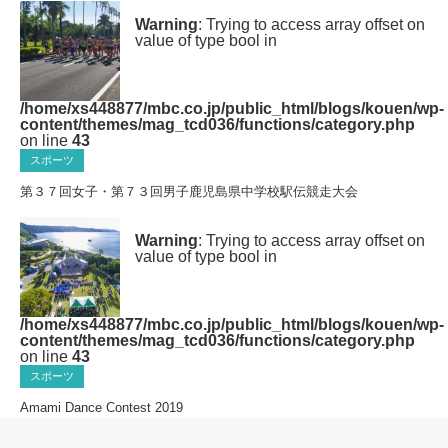
Warning
: Trying to access array offset on
value of type bool in
/home/xs448877/mbc.co.jp/public_html/blogs/kouen/wp-
content/themes/mag_tcd036/functions/category.php
on line
43
スポーツ
第３７回女子・第７３回男子鹿児島県中学校駅伝競走大会
Warning
: Trying to access array offset on
value of type bool in
/home/xs448877/mbc.co.jp/public_html/blogs/kouen/wp-
content/themes/mag_tcd036/functions/category.php
on line
43
スポーツ
Amami Dance Contest 2019