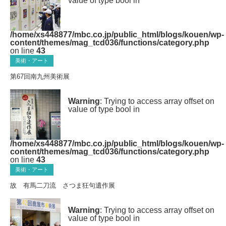
value of type bool in
/home/xs448877/mbc.co.jp/public_html/blogs/kouen/wp-
content/themes/mag_tcd036/functions/category.php
on line
43
美術・アート
第67回南九州美術展
Warning
: Trying to access array offset on
value of type bool in
/home/xs448877/mbc.co.jp/public_html/blogs/kouen/wp-
content/themes/mag_tcd036/functions/category.php
on line
43
美術・アート
故 有馬二刀流 さつま狂句遺作展
Warning
: Trying to access array offset on
value of type bool in