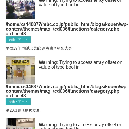
Warning
: Trying to access array offset on
value of type bool in
/home/xs448877/mbc.co.jp/public_html/blogs/kouen/wp-
content/themes/mag_tcd036/functions/category.php
on line
43
美術・アート
平成29年 鴨池公民館 新春書き初め大会
Warning
: Trying to access array offset on
value of type bool in
/home/xs448877/mbc.co.jp/public_html/blogs/kouen/wp-
content/themes/mag_tcd036/functions/category.php
on line
43
美術・アート
第20回鹿児島独立展
Warning
: Trying to access array offset on