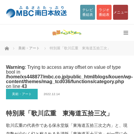
テレビ
ラジオ
メニュー
番組表
番組表
ホーム
美術・アート
特別展「歌川広重 東海道五拾三次」
Warning
: Trying to access array offset on value of type
bool in
/home/xs448877/mbc.co.jp/public_html/blogs/kouen/wp-
content/themes/mag_tcd036/functions/category.php
on line
43
美術・アート
2022.12.14
特別展「歌川広重 東海道五拾三次」
歌川広重の代表作である保永堂版「東海道五拾三次之内」と、現
存数が少なく幻と称される丸清版「東海道五十三次」が一堂に会