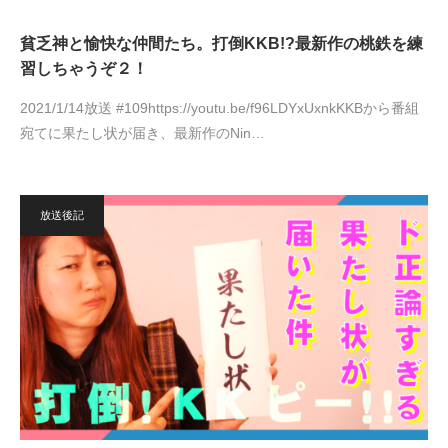
貧乏神と愉快な仲間たち。打倒KKB!?最新作の桃鉄を練
習しちゃうぞ２！
2021/1/14放送 #109https://youtu.be/f96LDYxUxnkKKBから番組
宛てに果たし状が届き、最新作のNin…
放送後記