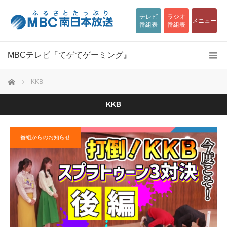
テレビ
ラジオ
メニュー
番組表
番組表
MBCテレビ『てゲてゲーミング』
ホーム
KKB
KKB
番組からのお知らせ