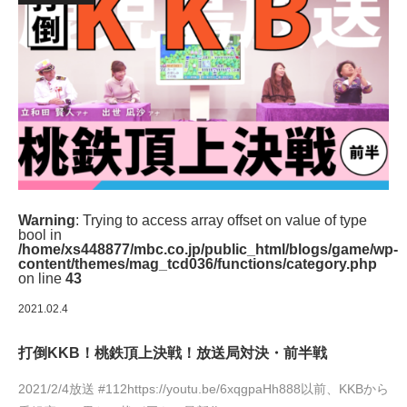
Warning
: Trying to access array offset on value of type
bool in
/home/xs448877/mbc.co.jp/public_html/blogs/game/wp-
content/themes/mag_tcd036/functions/category.php
on line
43
2021.02.4
打倒KKB！桃鉄頂上決戦！放送局対決・前半戦
2021/2/4放送 #112https://youtu.be/6xqgpaHh888以前、KKBから