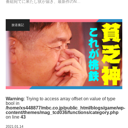
番組宛てに果たし状が届き、最新作のN…
放送後記
Warning
: Trying to access array offset on value of type
bool in
/home/xs448877/mbc.co.jp/public_html/blogs/game/wp-
content/themes/mag_tcd036/functions/category.php
on line
43
2021.01.14