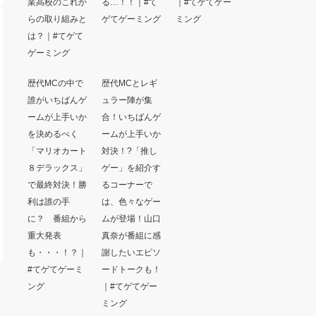
業高校のこれか
る…！！｜#て
｜#てゲてゲー
らの取り組みと
ゲてゲーミング
ミング
は？｜#てゲて
ゲーミング
歴代MCの中で
歴代MCとレギ
誰がいちばんゲ
ュラー陣が集
ームが上手いか
合！いちばんゲ
を決めるべく
ームが上手いか
「マリオカート
対決！?「推し
８デラックス」
ゲー」を紹介す
で最終対決！勝
るコーナーで
利は誰の手
は、色々なゲー
に？ 番組から
ムが登場！山口
重大発表
真奈が番組に感
も・・・！？｜
謝したいエピソ
#てゲてゲーミ
ードトークも！
ング
｜#てゲてゲー
ミング