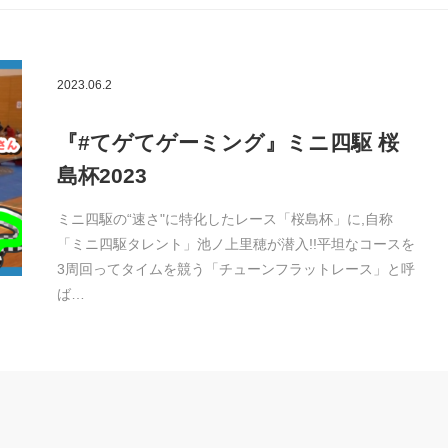
2023.06.2
『#てゲてゲーミング』ミニ四駆 桜
島杯2023
ミニ四駆の“速さ"に特化したレース「桜島杯」に,自称
「ミニ四駆タレント」池ノ上里穂が潜入!!平坦なコースを
3周回ってタイムを競う「チューンフラットレース」と呼
ば…