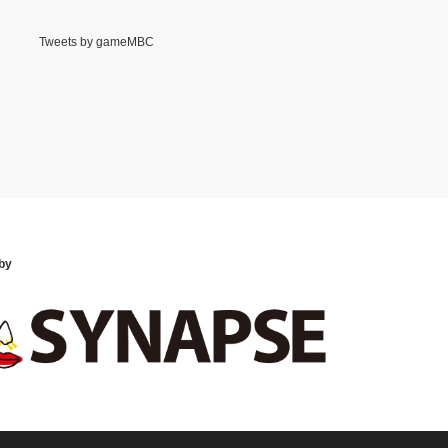
Tweets by gameMBC
by