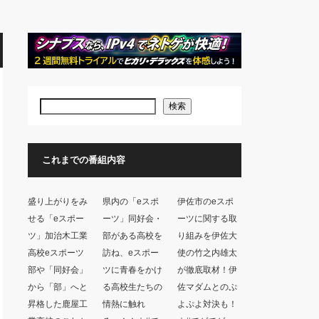
検索
これまでの番組内容
盛り上がりをみ
県内の「eスポ
伊佐市のeスポ
せる「eスポー
ーツ」同好会・
ーツに関する取
ツ」加治木工業
部がある高校を
り組みを伊佐大
高校eスポーツ
訪ね、eスポー
使の竹之内雄太
部や「同好会」
ツに青春をかけ
が徹底取材！伊
から「部」へと
る高校生たちの
佐マダムとのぷ
昇格した鹿屋工
情熱に触れ
よぷよ対決も！