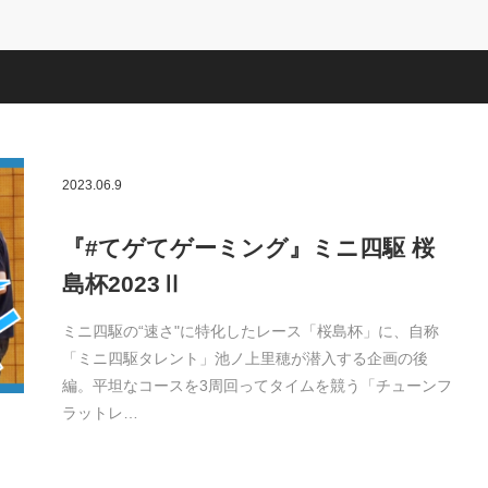
2023.06.9
『#てゲてゲーミング』ミニ四駆 桜
島杯2023Ⅱ
ミニ四駆の“速さ"に特化したレース「桜島杯」に、自称
「ミニ四駆タレント」池ノ上里穂が潜入する企画の後
編。平坦なコースを3周回ってタイムを競う「チューンフ
ラットレ…