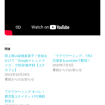
関連
田上裕vs栄徳多賀子！告知を
「てゲてゲーミング」7月2
かけて「Googleトレンドク
日放送をyoutubeで配信！
イズ」で対決!後半戦【ユナ
2020年7月3日
カフェ】
番組からのお知らせ
2021年10月29日
番組からのお知らせ
てゲてゲーミング キバレ！
鹿児島ユナイテッドFC桃鉄
対決２