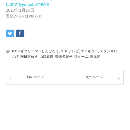
日放送をyoutubeで配信！
2020年1月10日
番組からのお知らせ
#エアギタリーマンしんごろう
,
MBCテレビ
,
エアギター
,
スタジオわ
さび
,
南日本放送
,
山口真奈
,
榮徳多賀子
,
狼ゲーム
,
鹿児島
前のページ
次のページ