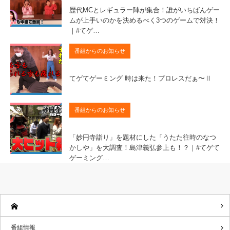
歴代MCとレギュラー陣が集合！誰がいちばんゲー
ムが上手いのかを決めるべく3つのゲームで対決！
｜#てゲ…
番組からのお知らせ
てゲてゲーミング 時は来た！プロレスだぁ〜Ⅱ
番組からのお知らせ
「妙円寺詣り」を題材にした「うたた往時のなつ
かしや」を大調査！島津義弘参上も！？｜#てゲて
ゲーミング…
番組情報