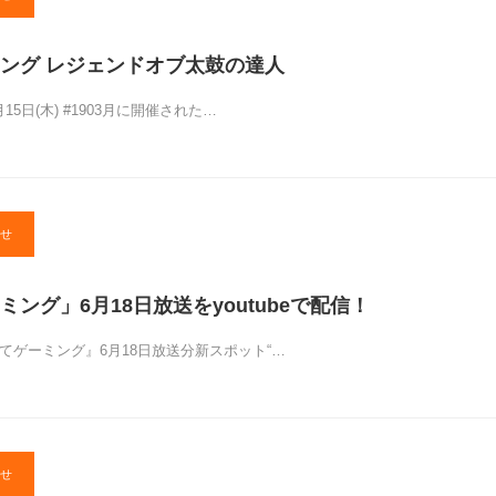
ング レジェンドオブ太鼓の達人
15日(木) #1903月に開催された…
せ
ング」6月18日放送をyoutubeで配信！
てゲーミング』6月18日放送分新スポット“…
せ