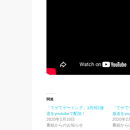
関連
「てゲてゲーミング」1月9日放
「てゲて
送をyoutubeで配信！
放送をyo
2020年1月10日
2020年2
番組からのお知らせ
番組から