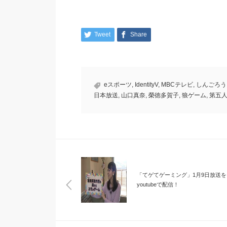
Tweet
Share
eスポーツ
,
IdentityV
,
MBCテレビ
,
しんごろう
日本放送
,
山口真奈
,
榮徳多賀子
,
狼ゲーム
,
第五
「てゲてゲーミング」1月9日放送を
youtubeで配信！