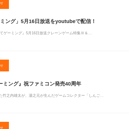
せ
ング」5月16日放送をyoutubeで配信！
ゲてゲーミング』5月16日放送クレーンゲーム特集Ⅲ＆…
せ
ーミング』祝ファミコン発売40周年
た竹之内雄太が、湯之元が生んだゲームコレクター「しんご…
せ