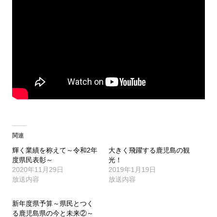
関連
輝く業績を称えて～令和2年
大きく飛躍する鹿児島の観
度県民表彰～
光！
2020年11月29日
2019年1月19日
放送内容
放送内容
新年度県予算～県民とつく
る鹿児島県の今と未来②～