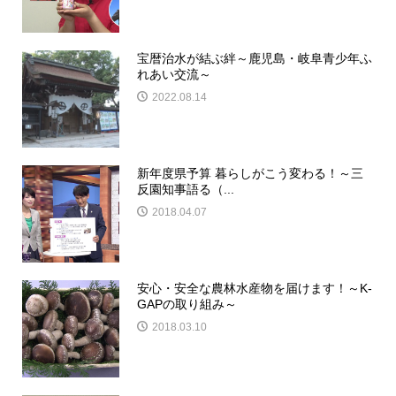
宝暦治水が結ぶ絆～鹿児島・岐阜青少年ふ
れあい交流～
2022.08.14
新年度県予算 暮らしがこう変わる！～三
反園知事語る（...
2018.04.07
安心・安全な農林水産物を届けます！～K-
GAPの取り組み～
2018.03.10