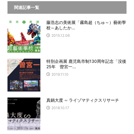
関連記事一覧
藤浩志の美術展「霧島超（ちゅ～）藝術學
校～あしたか...
2015.12.06
特別企画展 鹿児島市制130周年記念「没後
25年 曽宮一...
2019.11.10
真鍋大度 ∽ ライゾマティクスリサーチ
2018.10.17