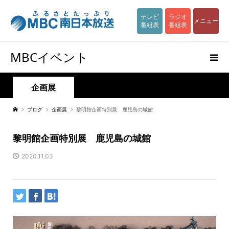
テレビ
ラジオ
メニュー
番組表
番組表
MBCイベント
企画展
ブログ
企画展
黎明館企画特別展 鹿児島の城館
黎明館企画特別展 鹿児島の城館
2020.11.03