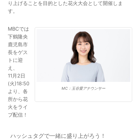
り上げることを目的とした花火大会として開催しま
す。
MBCでは
下鶴隆央
鹿児島市
長をゲス
トに迎
え、
11月2日
(火)18:50
MC：玉谷愛アナウンサー
より、各
所から花
火をライ
ブ配信！
ハッシュタグで一緒に盛り上がろう！