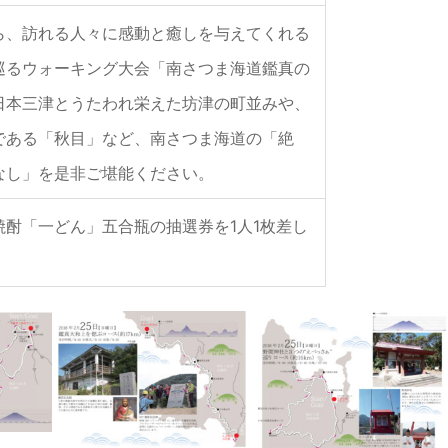
ら、訪れる人々に感動と癒しを与えてくれる
巡るウォーキング大会「南さつま海道鑑真の
日本三津とうたわれ栄えた坊津の町並みや、
である「秋目」など、南さつま海道の「絶
なし」を是非ご堪能ください。
酎「一どん」五合瓶の抽選券を1人1枚差し