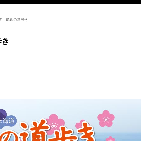
道 鑑真の道歩き
歩き