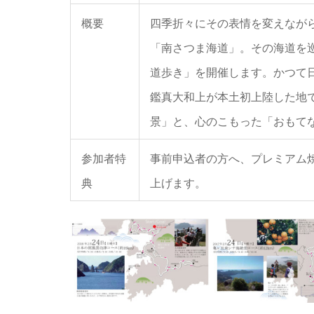
概要
四季折々にその表情を変えなが
「南さつま海道」。その海道を
道歩き」を開催します。かつて
鑑真大和上が本土初上陸した地
景」と、心のこもった「おもて
参加者特
事前申込者の方へ、プレミアム焼
典
上げます。