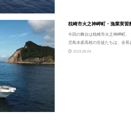
枕崎市火之神岬町・漁業実習船
今回の舞台は枕崎市火之神岬町。
児島水産高校の生徒たちは、全長およ
2019.08.04