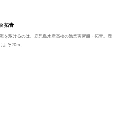
 拓青
 海を駆けるのは、鹿児島水産高校の漁業実習船・拓青。鹿
そ20m、...