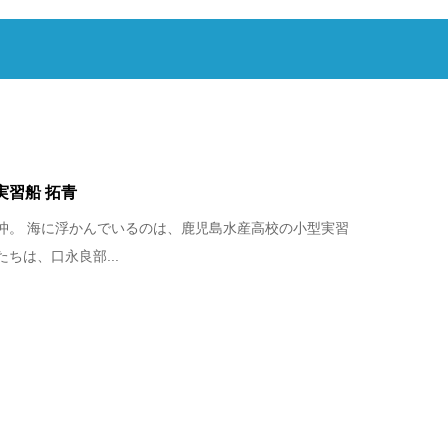
実習船 拓青
沖。 海に浮かんでいるのは、鹿児島水産高校の小型実習
ちは、口永良部...