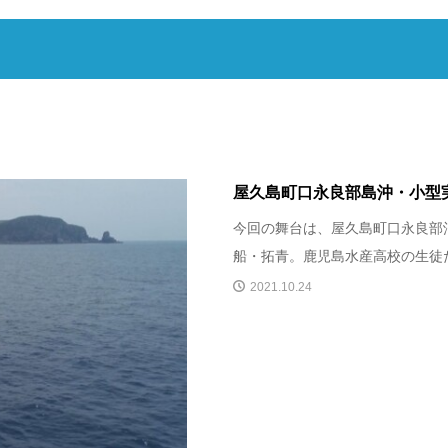
屋久島町口永良部島沖・小型
今回の舞台は、屋久島町口永良部
船・拓青。鹿児島水産高校の生徒た
2021.10.24