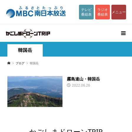
テレビ
ラジオ
メニュー
番組表
番組表
韓国岳
ブログ
韓国岳
霧島連山・韓国岳
2022.06.26
かごしまドローンTRIP