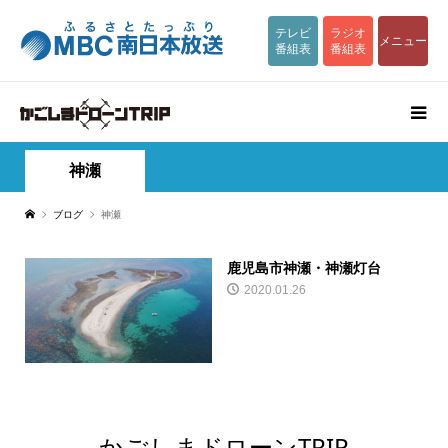
テレビ
ラジオ
メニュー
番組表
番組表
神瀬
ブログ
神瀬
鹿児島市神瀬・神瀬灯台
2020.01.26
かごしまドローンTRIP