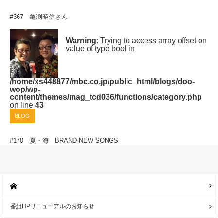
#367 亀渕昭信さん
Warning
: Trying to access array offset on
value of type bool in
/home/xs448877/mbc.co.jp/public_html/blogs/doo-
wop/wp-
content/themes/mag_tcd036/functions/category.php
on line
43
BLOG
#170 夏・海 BRAND NEW SONGS
番組HPリニューアルのお知らせ