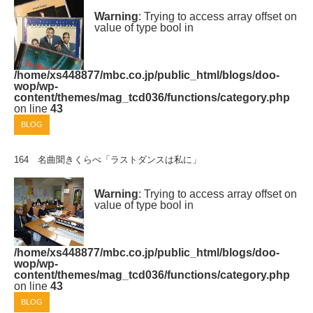
Warning
: Trying to access array offset on
value of type bool in
/home/xs448877/mbc.co.jp/public_html/blogs/doo-
wop/wp-
content/themes/mag_tcd036/functions/category.php
on line
43
BLOG
164 名曲聞きくらべ「ラストダンスは私に」
Warning
: Trying to access array offset on
value of type bool in
/home/xs448877/mbc.co.jp/public_html/blogs/doo-
wop/wp-
content/themes/mag_tcd036/functions/category.php
on line
43
BLOG