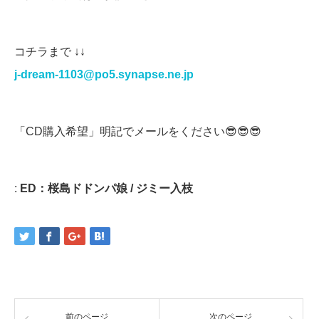
コチラまで ↓↓
j-dream-1103@po5.synapse.ne.jp
「CD購入希望」明記でメールをください😎😎😎
:
ED：桜島ドドンパ娘 / ジミー入枝
前のページ
次のページ