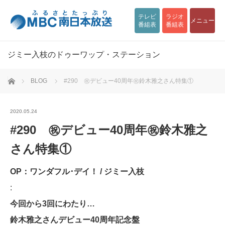
テレビ
ラジオ
メニュー
番組表
番組表
ジミー入枝のドゥーワップ・ステーション
ホーム
BLOG
#290 ㊗デビュー40周年㊗鈴木雅之さん特集①
2020.05.24
#290 ㊗デビュー40周年㊗鈴木雅之
さん特集①
OP：ワンダフル･デイ！ / ジミー入枝
:
今回から3回にわたり…
鈴木雅之さんデビュー40周年記念盤