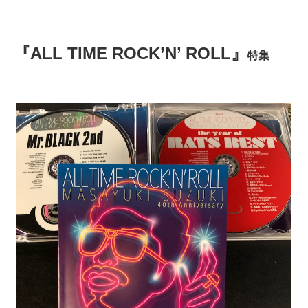
『ALL TIME ROCK’N’ ROLL』
特集