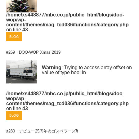
/home/xs448877/mbc.co.jp/public_html/blogs/doo-
wop/wp-
content/themes/mag_tcd036/functions/category.php
on line
43
BLOG
#269 DOO-WOP Xmas 2019
Warning
: Trying to access array offset on
value of type bool in
/home/xs448877/mbc.co.jp/public_html/blogs/doo-
wop/wp-
content/themes/mag_tcd036/functions/category.php
on line
43
BLOG
♯280 デビュー25周年㊗ゴスペラーズ🎙