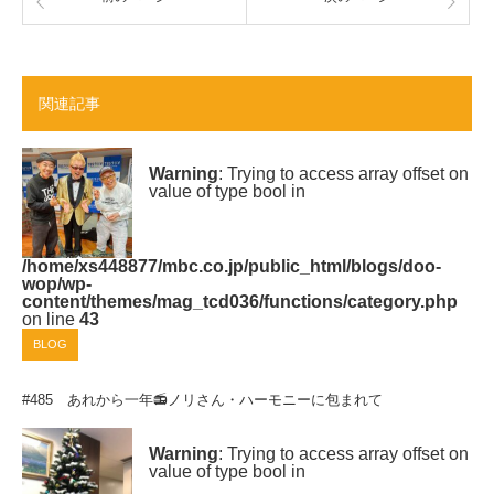
関連記事
Warning
: Trying to access array offset on
value of type bool in
/home/xs448877/mbc.co.jp/public_html/blogs/doo-
wop/wp-
content/themes/mag_tcd036/functions/category.php
on line
43
BLOG
#485 あれから一年📻ノリさん・ハーモニーに包まれて
Warning
: Trying to access array offset on
value of type bool in