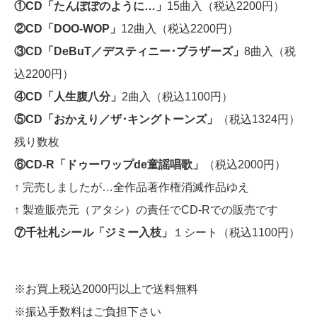
①CD「たんぽぽのように…」
15曲入（税込2200円）
②CD「DOO-WOP」
12曲入（税込2200円）
③CD「DeBuT／デスティニー･ブラザーズ」
8曲入（税
込2200円）
④CD「人生腹八分」
2曲入（税込1100円）
⑤CD「おかえり／ザ･キングトーンズ」
（税込1324円）
残り数枚
⑥CD-R「ドゥーワップde童謡唱歌」
（税込2000円）
↑ 完売しましたが…全作品著作権消滅作品ゆえ
↑ 製造販売元（アタシ）の責任でCD-Rでの販売です
⑦千社札シール「ジミー入枝」
１シート（税込1100円）
※お買上税込2000円以上で送料無料
※振込手数料はご負担下さい