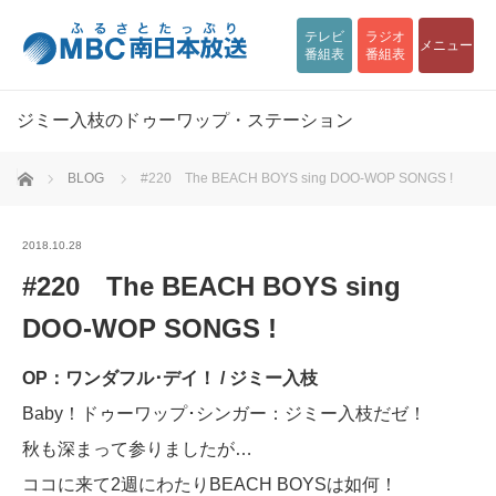
テレビ
ラジオ
メニュー
番組表
番組表
ジミー入枝のドゥーワップ・ステーション
ホーム
BLOG
#220 The BEACH BOYS sing DOO-WOP SONGS !
2018.10.28
#220 The BEACH BOYS sing
DOO-WOP SONGS !
OP：ワンダフル･デイ！ / ジミー入枝
Baby！ドゥーワップ･シンガー：ジミー入枝だゼ！
秋も深まって参りましたが…
ココに来て2週にわたりBEACH BOYSは如何！