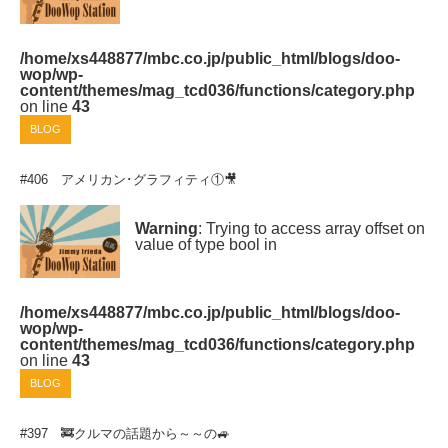
/home/xs448877/mbc.co.jp/public_html/blogs/doo-
wop/wp-
content/themes/mag_tcd036/functions/category.php
on line
43
BLOG
#406 アメリカン･グラフィティ①🎥
Warning
: Trying to access array offset on
value of type bool in
/home/xs448877/mbc.co.jp/public_html/blogs/doo-
wop/wp-
content/themes/mag_tcd036/functions/category.php
on line
43
BLOG
#397 🚒クルマの話題から～～の🚙