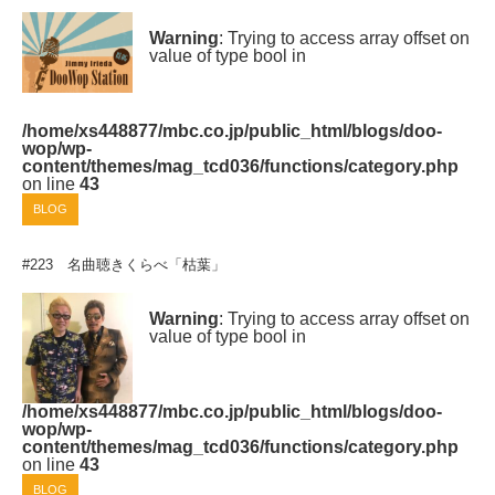
Warning
: Trying to access array offset on
value of type bool in
/home/xs448877/mbc.co.jp/public_html/blogs/doo-
wop/wp-
content/themes/mag_tcd036/functions/category.php
on line
43
BLOG
#223 名曲聴きくらべ「枯葉」
Warning
: Trying to access array offset on
value of type bool in
/home/xs448877/mbc.co.jp/public_html/blogs/doo-
wop/wp-
content/themes/mag_tcd036/functions/category.php
on line
43
BLOG