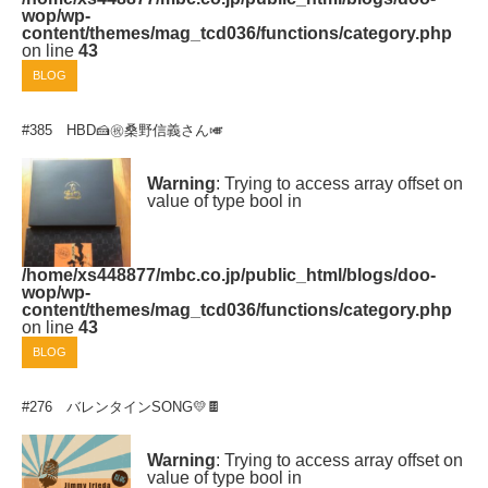
wop/wp-
content/themes/mag_tcd036/functions/category.php
on line
43
BLOG
#385 HBD🍰㊗桑野信義さん🎺
Warning
: Trying to access array offset on
value of type bool in
/home/xs448877/mbc.co.jp/public_html/blogs/doo-
wop/wp-
content/themes/mag_tcd036/functions/category.php
on line
43
BLOG
#276 バレンタインSONG💛🍫
Warning
: Trying to access array offset on
value of type bool in