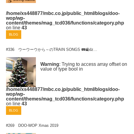
/home/xs448877/mbc.co.jp/public_html/blogs/doo-
wop/wp-
content/themes/mag_tcd036/functions/category.php
on line
43
BLOG
#336 ウーウーウから～のTRAIN SONGS 🚃🚉ǳ…
Warning
: Trying to access array offset on
value of type bool in
/home/xs448877/mbc.co.jp/public_html/blogs/doo-
wop/wp-
content/themes/mag_tcd036/functions/category.php
on line
43
BLOG
#269 DOO-WOP Xmas 2019