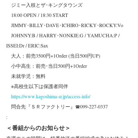
ジミー入枝とザ･キングタウンズ
18:00 OPEN / 18:30 START
JIMMY･BILLY･DAVE･ICHIRO･RICKY･ROCKY:Vo
JOHNNY:B / HARRY･NONKIE:G / YAMUCHA:P /
ISSEI:Dr / ERIC:Sax
大人：前売3500円+1Order (当日500円UP)
小中高生：前売･当日500円+1Order
未就学児：無料
※高校生以下は保護者同伴
https://www.kagoshima-sr.jp/access-info/
問合先『ＳＲファクトリー』☎099-227-0337
:
＜番組からのお知らせ＞