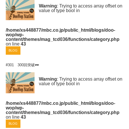
Warning
: Trying to access array offset on
value of type bool in
/home/xs448877/mbc.co.jp/public_html/blogs/doo-
wop/wp-
content/themes/mag_tcd036/functions/category.php
on line
43
BLOG
#301 300回突破🕶
Warning
: Trying to access array offset on
value of type bool in
/home/xs448877/mbc.co.jp/public_html/blogs/doo-
wop/wp-
content/themes/mag_tcd036/functions/category.php
on line
43
BLOG