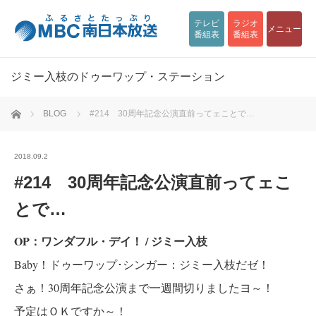
テレビ
ラジオ
メニュー
番組表
番組表
ジミー入枝のドゥーワップ・ステーション
ホーム
BLOG
#214 30周年記念公演直前ってェことで…
2018.09.2
#214 30周年記念公演直前ってェこ
とで…
OP：ワンダフル・デイ！ / ジミー入枝
Baby！ドゥーワップ･シンガー：ジミー入枝だゼ！
さぁ！30周年記念公演まで一週間切りましたヨ～！
予定はＯＫですか～！