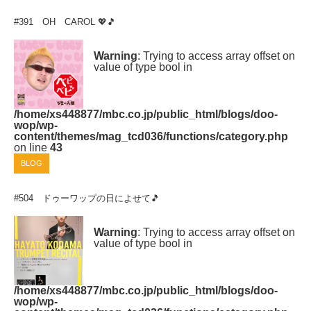
#391 OH CAROL 💖🎵
Warning
: Trying to access array offset on
value of type bool in
/home/xs448877/mbc.co.jp/public_html/blogs/doo-
wop/wp-
content/themes/mag_tcd036/functions/category.php
on line
43
BLOG
#504 ドゥーワップの日によせて🎵
Warning
: Trying to access array offset on
value of type bool in
/home/xs448877/mbc.co.jp/public_html/blogs/doo-
wop/wp-