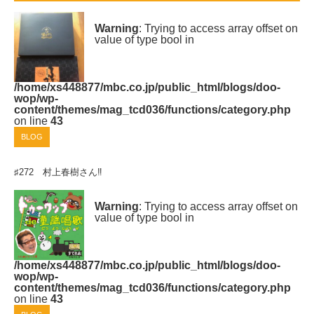
Warning
: Trying to access array offset on
value of type bool in
/home/xs448877/mbc.co.jp/public_html/blogs/doo-
wop/wp-
content/themes/mag_tcd036/functions/category.php
on line
43
BLOG
♯272 村上春樹さん‼
Warning
: Trying to access array offset on
value of type bool in
/home/xs448877/mbc.co.jp/public_html/blogs/doo-
wop/wp-
content/themes/mag_tcd036/functions/category.php
on line
43