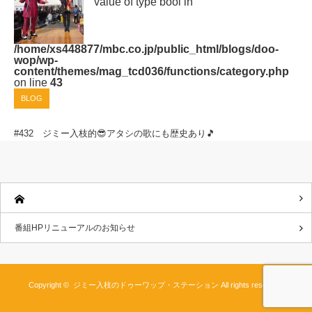
value of type bool in
/home/xs448877/mbc.co.jp/public_html/blogs/doo-
wop/wp-
content/themes/mag_tcd036/functions/category.php
on line
43
BLOG
#432 ジミー入枝的😎アタシの歌にも歴史あり🎵
番組HPリニューアルのお知らせ
Copyright ©
ジミー入枝のドゥーワップ・ステーション
All rights reserved.