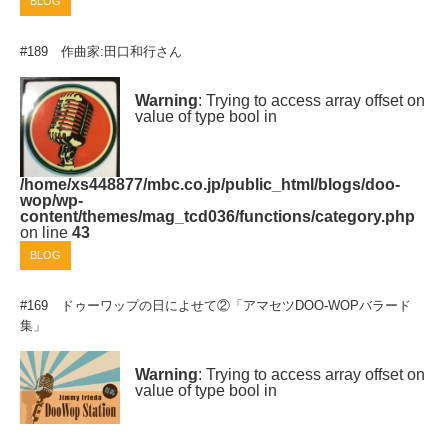
BLOG
#189 作曲家:田口和行さん
Warning
: Trying to access array offset on
value of type bool in
/home/xs448877/mbc.co.jp/public_html/blogs/doo-
wop/wp-
content/themes/mag_tcd036/functions/category.php
on line
43
BLOG
#169 ドゥーワップの日によせて②「アマセツDOO-WOPバラード
集」
Warning
: Trying to access array offset on
value of type bool in