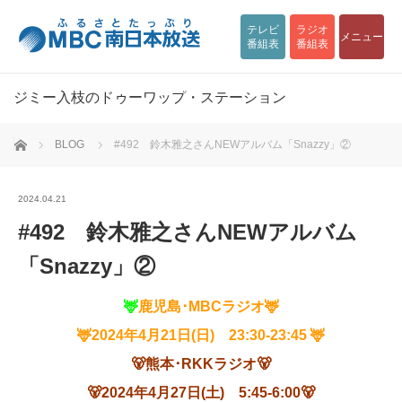
テレビ
ラジオ
メニュー
番組表
番組表
ジミー入枝のドゥーワップ・ステーション
ホーム
BLOG
#492 鈴木雅之さんNEWアルバム「Snazzy」②
2024.04.21
#492 鈴木雅之さんNEWアルバム
「Snazzy」②
🦌
鹿児島･
MBC
ラジオ
🦌
🦌
2024
年4月21
日
(
日
)
23:30-23:45 🦌
🐻熊本･RKKラジオ🐻
🐻2024年4月27日(土) 5:45-6:00🐻