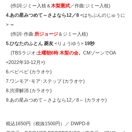
(作詞:ジミー入枝＆
木梨憲武
／作曲:ジミー入枝)
4.あの星みつめて～さよなら12／8
<はちぶんのじゅうに
>
～
(作詞･作曲:
所ジョージ
＆ジミー入枝)
5.ひなたのふとん 菱友
<りょうゆう>
19秒
(TBSラジオ:
土曜朝6時 木梨の会。
CMゾーンでOA
<2022年10-12月>)
6.ベビベビ (カラオケ)
7.ワンモア･モア･ステップ (カラオケ)
8.渋滞解消 (カラオケ)
9.あの星みつめて～さよなら12／8～ (カラオケ)
税込1650円（税抜1500円）／ DWPD-8