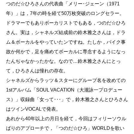
つのだ☆ひろさんの代表曲「メリー･ジェーン（1971
年）」は，7年の時を経て50万枚突破のロングセラー。
ドラマーでもありボーカリストでもある，つのだ☆ひろ
さん。実は，シャネルズ結成前の鈴木雅之さんは，ドラ
ム＆ボーカルをやっていたンですね。たしか，バイク事
故か何かで，足を痛めてボーカルに専念するようになっ
たんぢゃなかったかな。なので…鈴木雅之さんにとっ
て，ひろさんは憧れの存在。
シャネルズからラッツ＆スターにグループ名を改めての
1stアルバム「SOUL VACATION（大瀧詠一プロデュー
ス）」収録曲「女って･･･」で，鈴木雅之さんとひろさん
はツインVOCALで発表。
あれから40年以上の月日を経て，今回はフィリーソウル
ばりのアプローチで，「つのだ☆ひろ」WORLDを歌い