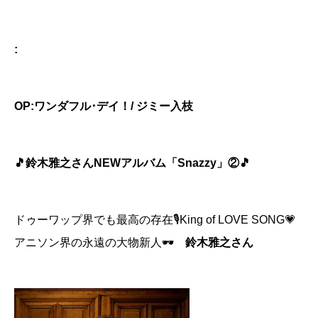
:
OP:
ワンダフル･デイ！
/
ジミー入枝
🎵鈴木雅之さんNEWアルバム「Snazzy」②🎵
ドゥーワップ界でも最高の存在🎙
King of LOVE SONG💗
アニソン界の永遠の大物新人🕶
鈴木雅之さん