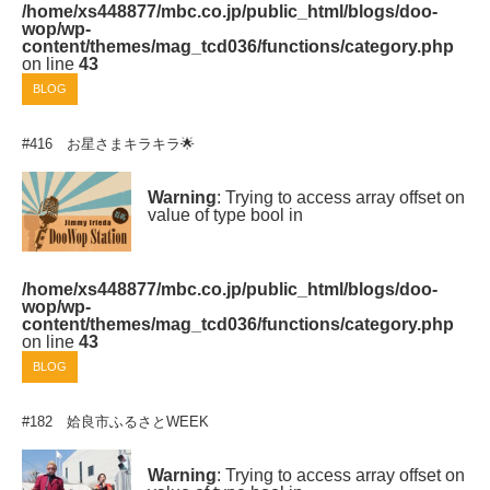
/home/xs448877/mbc.co.jp/public_html/blogs/doo-
wop/wp-
content/themes/mag_tcd036/functions/category.php
on line
43
BLOG
#416 お星さまキラキラ🌟
Warning
: Trying to access array offset on
value of type bool in
/home/xs448877/mbc.co.jp/public_html/blogs/doo-
wop/wp-
content/themes/mag_tcd036/functions/category.php
on line
43
BLOG
#182 姶良市ふるさとWEEK
Warning
: Trying to access array offset on