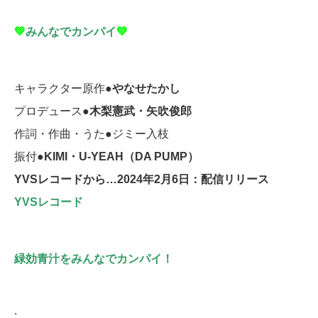
💚
みんなでカンパイ
💚
キャラクター原作●
やなせたかし
プロデュース●
木梨憲武・矢吹俊郎
作詞・作曲・うた●ジミー入枝
振付●
KIMI・U-YEAH（DA PUMP）
YVSレコードから…2024年2月6日：配信リリース
YVSレコード
緑効青汁をみんなでカンパイ！
: