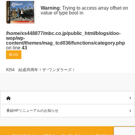
Warning
: Trying to access array offset on
value of type bool in
/home/xs448877/mbc.co.jp/public_html/blogs/doo-
wop/wp-
content/themes/mag_tcd036/functions/category.php
on line
43
BLOG
#254 結成35周年！ザ･ワンダラーズ！
番組HPリニューアルのお知らせ