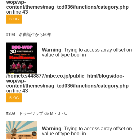
wop/wp-
content/themes/mag_tcd036/functions/category.php
on line
43
BLOG
#198 名曲誕生から50年
Warning
: Trying to access array offset on
value of type bool in
/home/xs448877/mbc.co.jp/public_html/blogs/doo-
wop/wp-
content/themes/mag_tcd036/functions/category.php
on line
43
BLOG
#209 ドゥーワップ de M・B・C
Warning
: Trying to access array offset on
value of type bool in