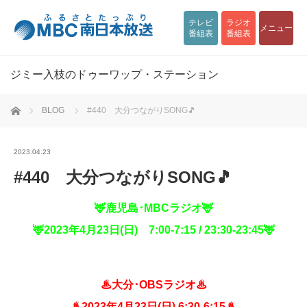
テレビ
ラジオ
メニュー
番組表
番組表
ジミー入枝のドゥーワップ・ステーション
ホーム
BLOG
#440 大分つながりSONG🎵
2023.04.23
#440 大分つながりSONG🎵
🦌
鹿児島･
MBC
ラジオ
🦌
🦌
2023
年
4
月23
日
(
日
)
7:00-7:15 / 23:30-23:45
🦌
♨大分･OBSラジオ♨
♨2023年4月23日(日) 6:30-6:15♨