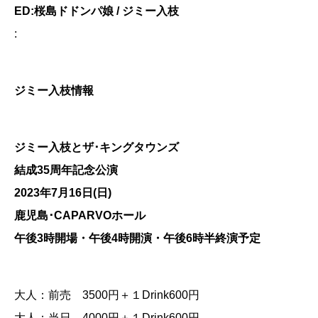
ED:桜島ドドンパ娘
/
ジミー入枝
:
ジミー入枝情報
ジミー入枝とザ･キングタウンズ
結成
35
周年記念公演
2023
年
7
月
16
日
(
日
)
鹿児島･
CAPARVO
ホール
午後
3
時開場・午後
4
時開演・午後
6
時半終演予定
大人：前売 3500円＋１Drink600円
大人：当日 4000円＋１Drink600円