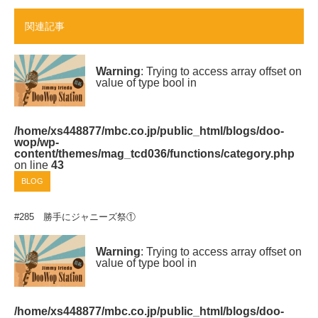
関連記事
Warning
: Trying to access array offset on
value of type bool in
/home/xs448877/mbc.co.jp/public_html/blogs/doo-
wop/wp-
content/themes/mag_tcd036/functions/category.php
on line
43
BLOG
#285 勝手にジャニーズ祭①
Warning
: Trying to access array offset on
value of type bool in
/home/xs448877/mbc.co.jp/public_html/blogs/doo-