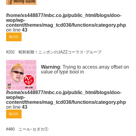
/home/xs448877/mbc.co.jp/public_html/blogs/doo-
wop/wp-
content/themes/mag_tcd036/functions/category.php
on line
43
BLOG
#202 昭和初期！ニッポンのJAZZコーラス･グループ
Warning
: Trying to access array offset on
value of type bool in
/home/xs448877/mbc.co.jp/public_html/blogs/doo-
wop/wp-
content/themes/mag_tcd036/functions/category.php
on line
43
BLOG
#480 ニール･セダカ①