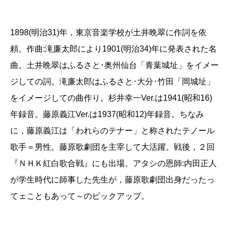
1898(明治31)年，東京音楽学校が土井晩翠に作詞を依
頼。作曲:滝廉太郎により1901(明治34)年に発表された名
曲。土井晩翠はふるさと･奥州仙台「青葉城址」をイメー
ジしての詞。滝廉太郎はふるさと･大分･竹田「岡城址」
をイメージしての曲作り。杉井幸一Ver.は1941(昭和16)
年録音。藤原義江Ver.は1937(昭和12)年録音。ちなみ
に，藤原義江は「われらのテナー」と称されたテノール
歌手＝男性。藤原歌劇団を主宰して大活躍。戦後，２回
『ＮＨＫ紅白歌合戦』にも出場。アタシの恩師:内田正人
が学生時代に師事した先生が，藤原歌劇団出身だったっ
てェこともあって～のピックアップ。