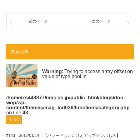
前のページ
次のページ
関連記事
Warning
: Trying to access array offset on
value of type bool in
/home/xs448877/mbc.co.jp/public_html/blogs/doo-
wop/wp-
content/themes/mag_tcd036/functions/category.php
on line
43
BLOG
#143 2017/01/14 【バラードもいいけどアップテンポもネ】