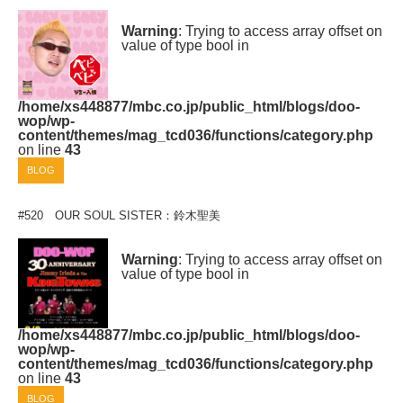
Warning
: Trying to access array offset on
value of type bool in
/home/xs448877/mbc.co.jp/public_html/blogs/doo-
wop/wp-
content/themes/mag_tcd036/functions/category.php
on line
43
BLOG
#520 OUR SOUL SISTER：鈴木聖美
Warning
: Trying to access array offset on
value of type bool in
/home/xs448877/mbc.co.jp/public_html/blogs/doo-
wop/wp-
content/themes/mag_tcd036/functions/category.php
on line
43
BLOG