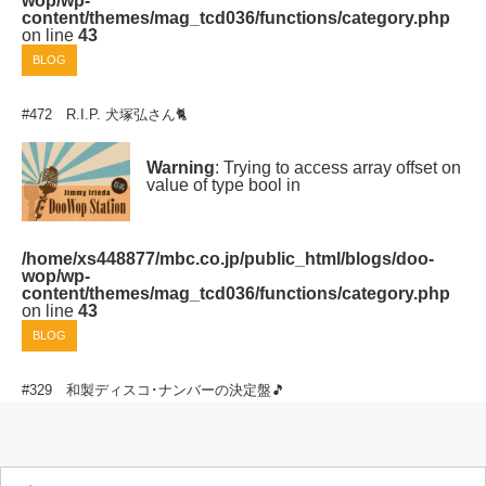
wop/wp-
content/themes/mag_tcd036/functions/category.php
on line
43
BLOG
#472 R.I.P. 犬塚弘さん🐈
Warning
: Trying to access array offset on
value of type bool in
/home/xs448877/mbc.co.jp/public_html/blogs/doo-
wop/wp-
content/themes/mag_tcd036/functions/category.php
on line
43
BLOG
#329 和製ディスコ･ナンバーの決定盤🎵