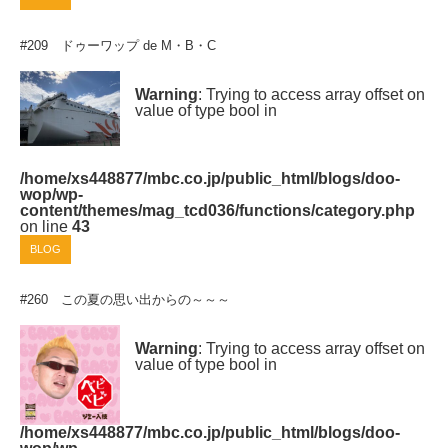
#209 ドゥーワップ de M・B・C
Warning
: Trying to access array offset on
value of type bool in
/home/xs448877/mbc.co.jp/public_html/blogs/doo-
wop/wp-
content/themes/mag_tcd036/functions/category.php
on line
43
BLOG
#260 この夏の思い出からの～～～
Warning
: Trying to access array offset on
value of type bool in
/home/xs448877/mbc.co.jp/public_html/blogs/doo-