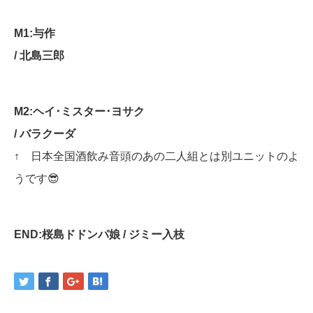
M1:与作
/ 北島三郎
M2:ヘイ･ミスター･ヨサク
/ バラクーダ
↑ 日本全国酒飲み音頭のあの二人組とは別ユニットのよ
うです😎
END:桜島ドドンパ娘 / ジミー入枝