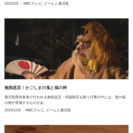
2025/2/5
MBCテレビ
,
どーんと鹿児島
無病息災！かごしまの鬼と福の神
鹿児島県内各地で行われる無病息災・招福除災を願う行事の中には、鬼や福
の神が登場するものがあ…
2025/1/29
MBCテレビ
,
どーんと鹿児島