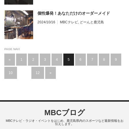
個性爆発！あなただけのオーダーメイド
2024/10/16
MBCテレビ
,
どーんと鹿児島
PAGE NAVI
«
1
2
3
4
5
6
7
8
9
10
…
12
»
MBCブログ
MBCテレビ・ラジオ・イベントをはじめ、鹿児島県内のスポーツなど最新情報をお
伝えします。