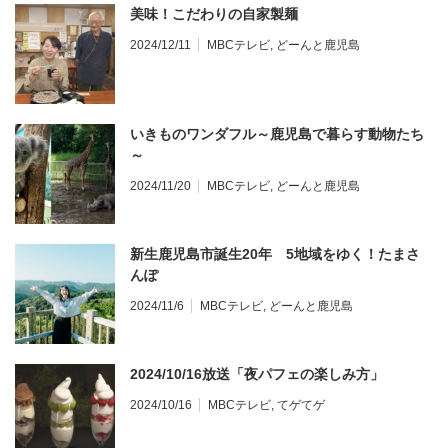
美味！こだわりの自家製麺
2024/12/11
MBCテレビ
,
どーんと鹿児島
いきものワンダフル～鹿児島で暮らす動物たち
～
2024/11/20
MBCテレビ
,
どーんと鹿児島
新生鹿児島市誕生20年 5地域をゆく！たまさ
んぽ
2024/11/6
MBCテレビ
,
どーんと鹿児島
2024/10/16放送「夜パフェの楽しみ方」
2024/10/16
MBCテレビ
,
てゲてゲ