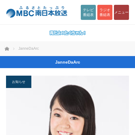
テレビ
ラジオ
メニュー
番組表
番組表
ホーム
JanneDaArc
JanneDaArc
お知らせ