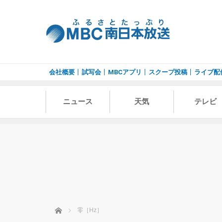
会社概要
試写会
MBCアプリ
スクープ投稿
ライブ配
ニュース
天気
テレビ
ホーム
零［Hz］