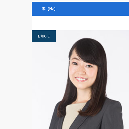
零［Hz］
お知らせ