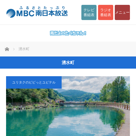
テレビ
ラジオ
メニュー
番組表
番組表
ホーム
湧水町
湧水町
ユリタクのピピっとユピテル