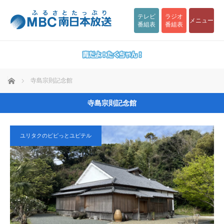
テレビ
ラジオ
メニュー
番組表
番組表
ホーム
寺島宗則記念館
寺島宗則記念館
ユリタクのピピっとユピテル