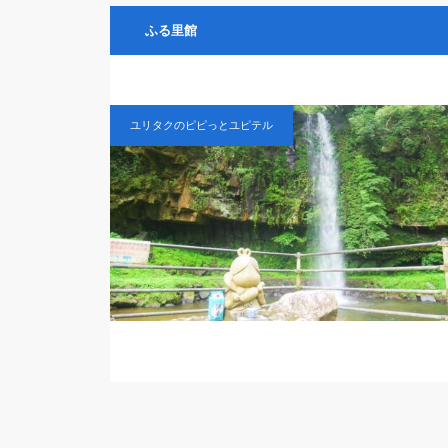
ふる里館
ユリタクのピピっとユピテル