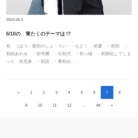
2023.06.3
6/10の 青たくのテーマは !?
初 （はつ・最初のしょ・うい・・など ）・初夏 ・初回 ・
初顔あわせ ・初号機 ・出初式 ・初っ端 ・初期化してしま
った・初見参 ・初詣 ・書初め …
«
1
2
3
4
5
6
7
8
9
10
11
12
…
48
»