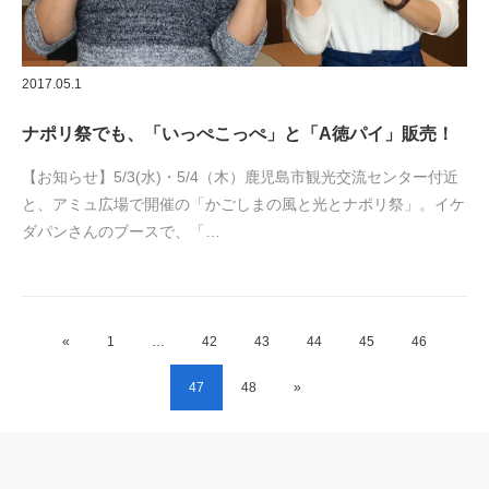
2017.05.1
ナポリ祭でも、「いっぺこっぺ」と「A徳パイ」販売！
【お知らせ】5/3(水)・5/4（木）鹿児島市観光交流センター付近
と、アミュ広場で開催の「かごしまの風と光とナポリ祭」。イケ
ダパンさんのブースで、「…
«
1
…
42
43
44
45
46
47
48
»