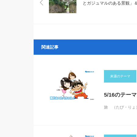
とガジュマルのある景観」
辺スポット
関連記事
来週のテーマ
5/16のテー
旅 （たび・りょ