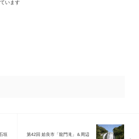
ています
石垣
第42回 姶良市「龍門滝」＆周辺