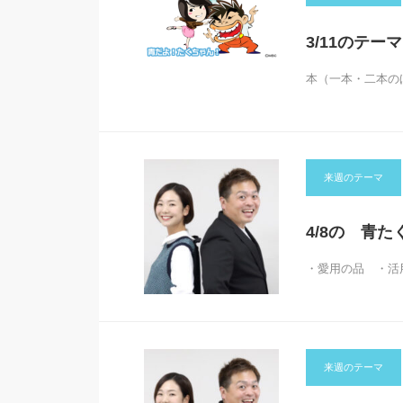
3/11のテー
本（一本・二本の
来週のテーマ
4/8の 青た
・愛用の品 ・活
来週のテーマ