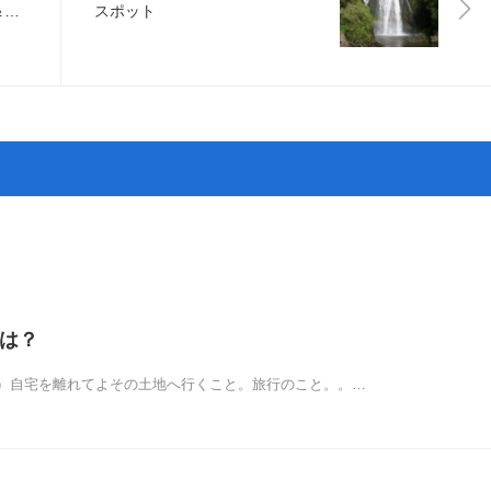
＆周
スポット
マは？
）自宅を離れてよその土地へ行くこと。旅行のこと。。…