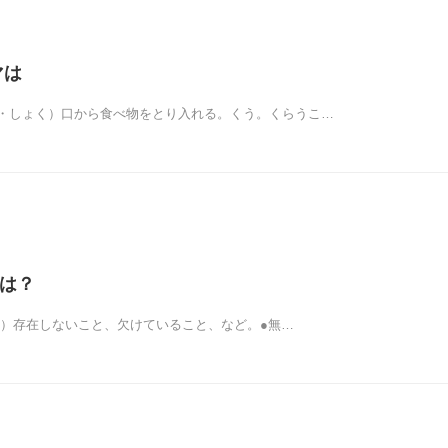
マは
・しょく）口から食べ物をとり入れる。くう。くらうこ…
マは？
ぶ）存在しないこと、欠けていること、など。●無…