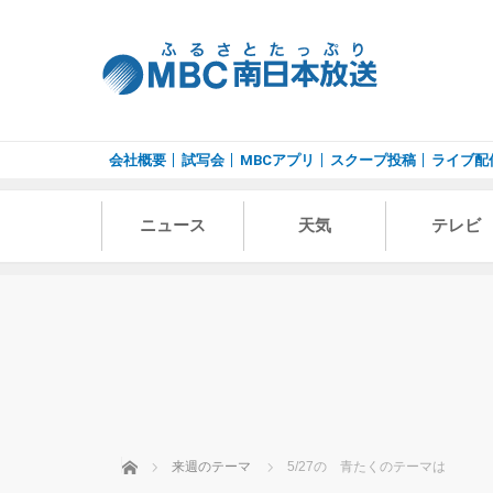
会社概要
試写会
MBCアプリ
スクープ投稿
ライブ配
ニュース
天気
テレビ
ホーム
来週のテーマ
5/27の 青たくのテーマは