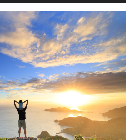
ュ
ー
ム
調
節
に
は
上
下
矢
印
キ
ー
を
使
っ
て
く
だ
さ
い。