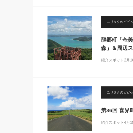
ユリタクのピピっ
龍郷町「奄美
森」＆周辺ス
紹介スポット2月
ユリタクのピピっ
第36回 喜
紹介スポット4月