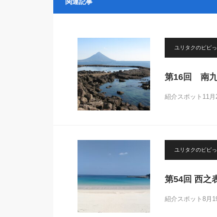
関連記事
ユリタクのピピっ
第16回 南
紹介スポット11
ユリタクのピピっ
第54回 西
紹介スポット8月