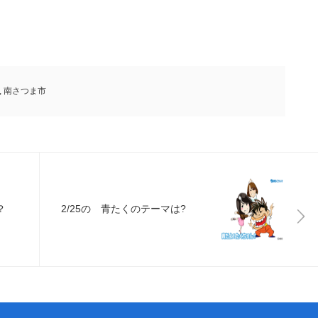
,
南さつま市
？
2/25の 青たくのテーマは?