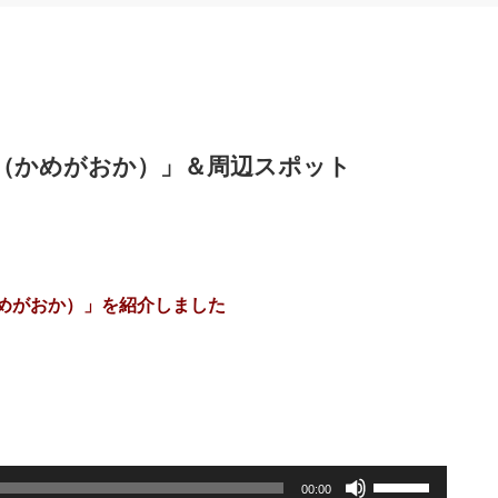
岡（かめがおか）」＆周辺スポット
かめがおか）」を紹介しました
。
ボ
リ
00:00