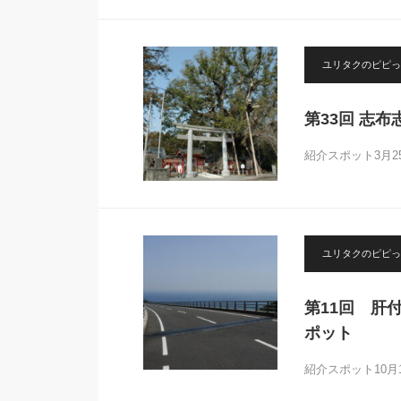
ユリタクのピピっ
第33回 志
紹介スポット3月
ユリタクのピピっ
第11回 肝
ポット
紹介スポット10月