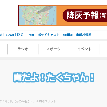
信
SDGs
防災
TVer
ポッドキャスト
radiko
市町村情報
ラジオ
スポーツ
イベント
ま市「亀ヶ岡（かめがおか）」＆周辺スポット