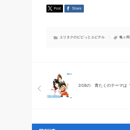
Post
Share
ユリタクのピピっとユピテル
亀ヶ岡
2/18の 青たくのテーマは 