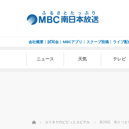
会社概要
試写会
MBCアプリ
スクープ投稿
ライブ配
ニュース
天気
テレビ
ホーム
ユリタクのピピっとユピテル
第28回 南さつ