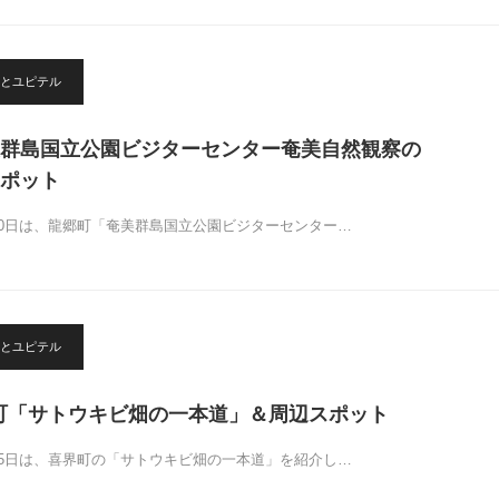
とユピテル
群島国立公園ビジターセンター奄美自然観察の
ポット
10日は、龍郷町「奄美群島国立公園ビジターセンター…
とユピテル
界町「サトウキビ畑の一本道」＆周辺スポット
15日は、喜界町の「サトウキビ畑の一本道」を紹介し…