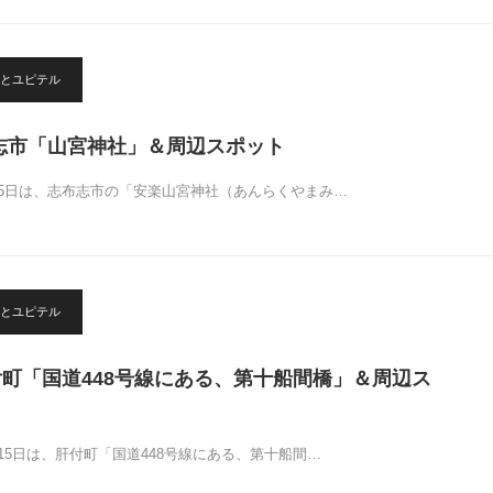
とユピテル
布志市「山宮神社」＆周辺スポット
25日は、志布志市の「安楽山宮神社（あんらくやまみ…
とユピテル
付町「国道448号線にある、第十船間橋」＆周辺ス
15日は、肝付町「国道448号線にある、第十船間…