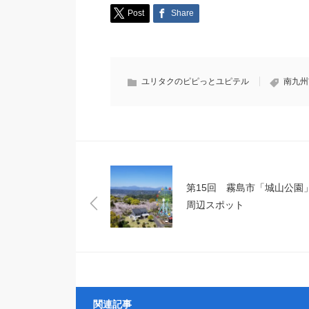
Post
Share
ユリタクのピピっとユピテル
南九州
第15回 霧島市「城山公園
周辺スポット
関連記事