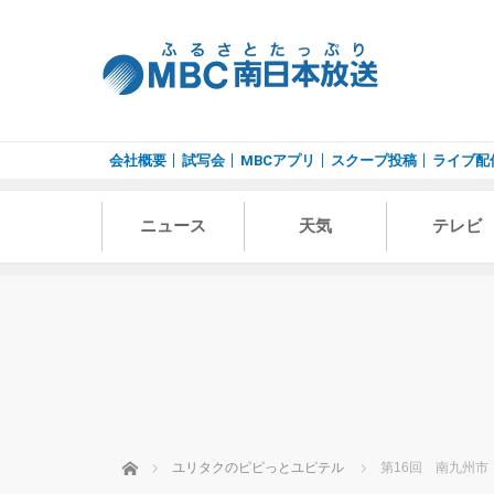
会社概要
試写会
MBCアプリ
スクープ投稿
ライブ配
ニュース
天気
テレビ
ホーム
ユリタクのピピっとユピテル
第16回 南九州