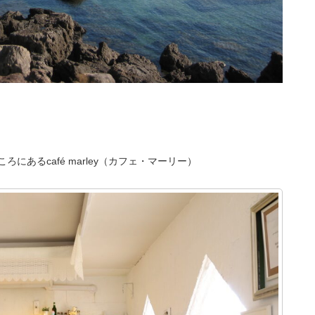
使
っ
て
く
だ
さ
い。
あるcafé marley（カフェ・マーリー）