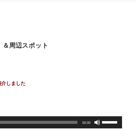
」＆周辺スポット
紹介しました
。
ボ
00:00
リ