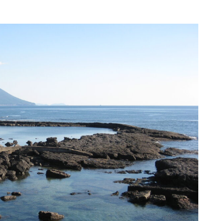
ュ
ー
ム
調
節
に
は
上
下
矢
印
キ
ー
を