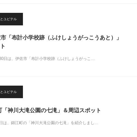
とユピテル
佐市「布計小学校跡（ふけしょうがっこうあと）」
ト
月30日は、伊佐市「布計小学校跡（ふけしょうがっこ…
とユピテル
江町「神川大滝公園の七滝」＆周辺スポット
3日は、錦江町の「神川大滝公園の七滝」を紹介しまし…