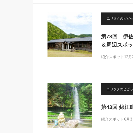
ユリタクのピピっ
第73回 伊
＆周辺スポッ
紹介スポット12
ユリタクのピピっ
第43回 錦
紹介スポット6月