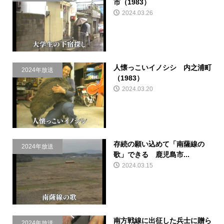
市（1983）
2024.03.26
人懐っこいイノシシ 内之浦町
2024年放送
（1983）
2024.03.20
存続の願い込めて「南薩線の
2024年放送
歌」できる 鹿児島市...
2024.03.15
南方戦線に出征した兵士に贈ら
2024年放送