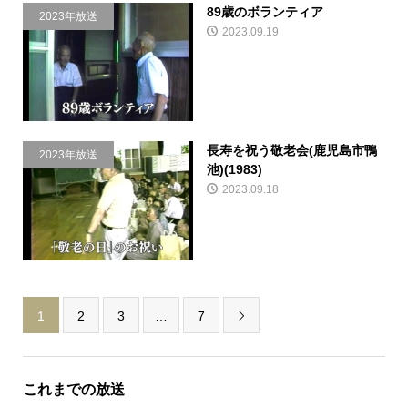
89歳のボランティア
2023年放送
2023.09.19
長寿を祝う敬老会(鹿児島市鴨
2023年放送
池)(1983)
2023.09.18
1
2
3
…
7

これまでの放送