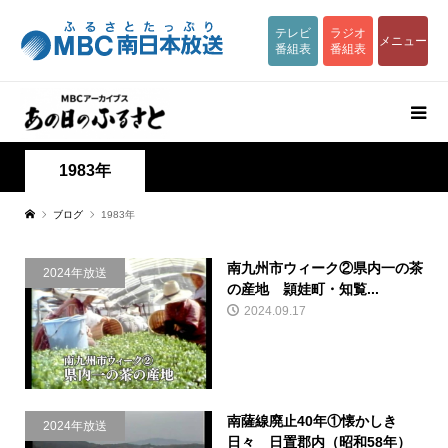
テレビ
ラジオ
メニュー
番組表
番組表
1983年
ブログ
1983年
南九州市ウィーク②県内一の茶
2024年放送
の産地 頴娃町・知覧...
2024.09.17
南薩線廃止40年①懐かしき
2024年放送
日々 日置郡内（昭和58年）