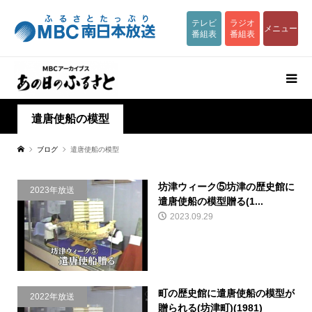
テレビ
ラジオ
メニュー
番組表
番組表
遣唐使船の模型
ブログ
遣唐使船の模型
坊津ウィーク⑤坊津の歴史館に
2023年放送
遣唐使船の模型贈る(1...
2023.09.29
町の歴史館に遣唐使船の模型が
2022年放送
贈られる(坊津町)(1981)