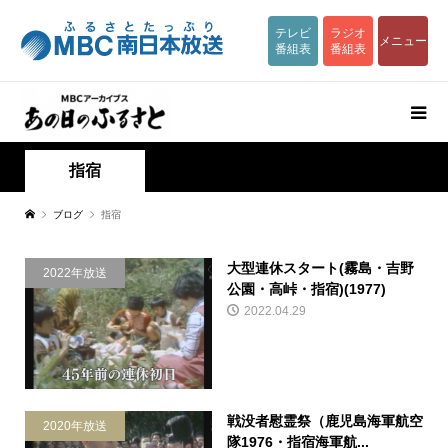
テレビ
ラジオ
メニュー
番組表
番組表
指宿
ブログ
指宿
大型連休スタート(霧島・吉野
2022年放送
公園・高峠・指宿)(1977)
2022.04.29
戦没者慰霊祭（鹿児島海軍航空
2020年放送
隊1976・指宿海軍航...