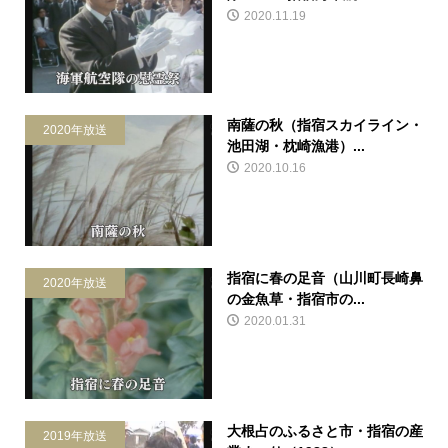
2020.11.19
南薩の秋（指宿スカイライン・
2020年放送
池田湖・枕崎漁港）...
2020.10.16
指宿に春の足音（山川町長崎鼻
2020年放送
の金魚草・指宿市の...
2020.01.31
大根占のふるさと市・指宿の産
2019年放送