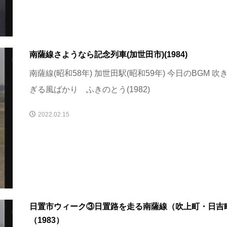
南薩線さようなら記念列車(加世田市)(1984)
南薩線(昭和58年) 加世田駅(昭和59年) 今日のBGM 吹
ぎる風ばかり ふきのとう(1982)
2022.02.15
日置市ウィーク③日置路を走る南薩線（吹上町・日吉
（1983）