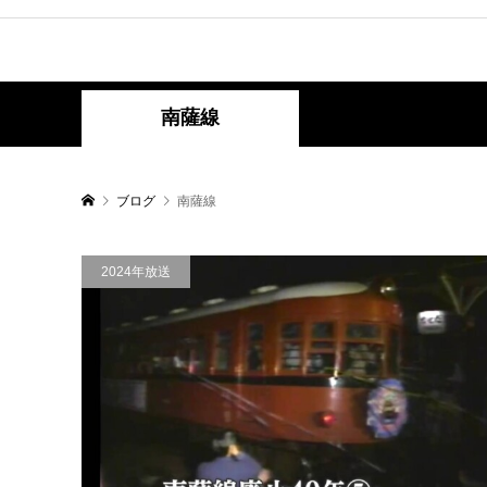
南薩線
ブログ
南薩線
2024年放送