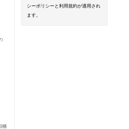
シーポリシー
と
利用規約
が適用され
ます。
の
因幡