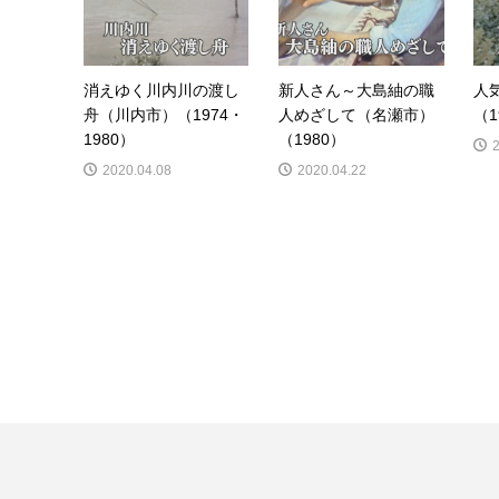
消えゆく川内川の渡し
新人さん～大島紬の職
人
舟（川内市）（1974・
人めざして（名瀬市）
（1
1980）
（1980）
2020.04.08
2020.04.22