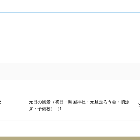
校
元日の風景（初日・照国神社・元旦走ろう会・初泳
ぎ・予備校）（1...