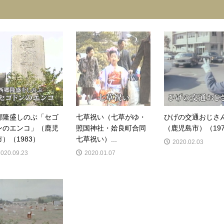
郷隆盛しのぶ「セゴ
七草祝い（七草がゆ・
ひげの交通おじさ
ンのエンコ」（鹿児
照国神社・姶良町合同
（鹿児島市）（197
）（1983）
七草祝い）...
2020.02.03
2020.09.23
2020.01.07