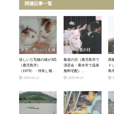
関連記事一覧
珍しい三毛猫の雄が3匹
敬老の日（鹿児島市で
西
（鹿児島市）
演芸会・垂水市で温泉
ド
（1979）・仲良し猫...
無料宅配）...
島市
2020.02.12
2020.09.21