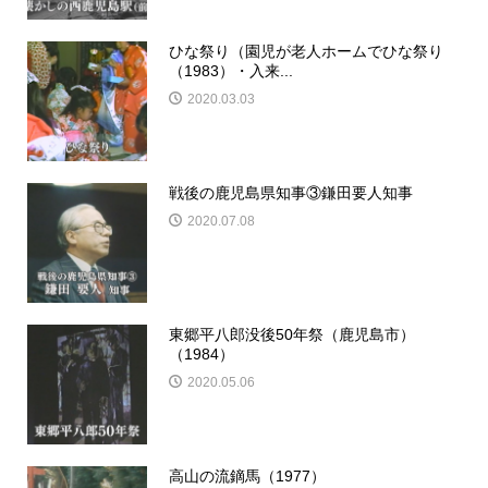
ひな祭り（園児が老人ホームでひな祭り
（1983）・入来...
2020.03.03
戦後の鹿児島県知事③鎌田要人知事
2020.07.08
東郷平八郎没後50年祭（鹿児島市）
（1984）
2020.05.06
高山の流鏑馬（1977）