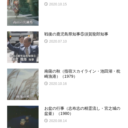
2020.10.15
戦後の鹿児島県知事⑤須賀龍郎知事
2020.07.10
南薩の秋（指宿スカイライン・池田湖・枕
崎漁港）（1979）
2020.10.16
お盆の行事（志布志の精霊流し・宮之城の
盆釜）（1980）
2020.08.14