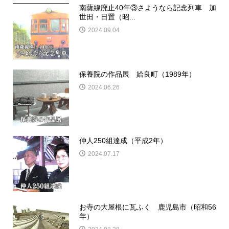
南薩線廃止40年③さようなら記念列車 加
世田・日置（昭...
2024.09.04
保養院の作品展 姶良町（1989年）
2024.06.26
仲人250組達成（平成2年）
2024.07.17
お寺の大屋根に瓦ふく 鹿児島市（昭和56
年）