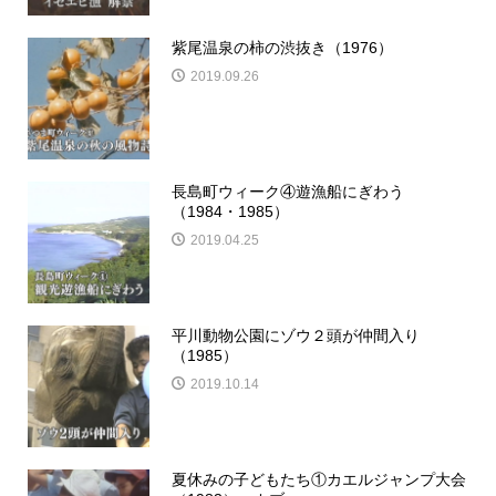
紫尾温泉の柿の渋抜き（1976）
2019.09.26
長島町ウィーク④遊漁船にぎわう
（1984・1985）
2019.04.25
平川動物公園にゾウ２頭が仲間入り
（1985）
2019.10.14
夏休みの子どもたち①カエルジャンプ大会