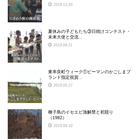
2019.11.20
夏休みの子どもたち③日焼けコンテスト・
未来大使と交流...
2019.08.21
東串良町ウィーク①ピーマンのかごしまブ
ランド指定祝賀...
2019.05.27
種子島のイセエビ漁解禁と初競り
（1982）
2019.09.10