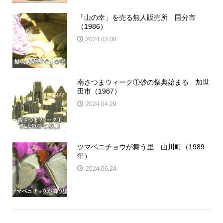
「山の幸」を売る無人販売所 国分市
（1986）
2024.03.08
南さつまウィーク①砂の祭典始まる 加世
田市（1987）
2024.04.29
ツマベニチョウが舞う里 山川町（1989
年）
2024.06.24