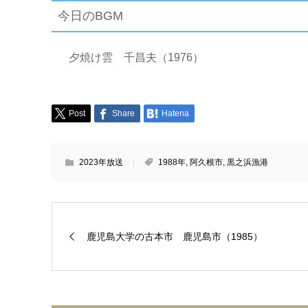
今日のBGM
夕焼け雲 千昌夫（1976）
Post
Share
Hatena
2023年放送
1988年
,
阿久根市
,
黒之浜漁港
鹿児島大学の古本市 鹿児島市（1985）