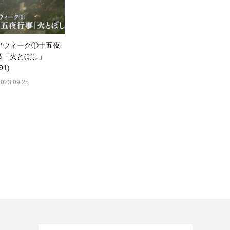
津ウィーク①十五夜
事「火とぼし」
91)
2023.09.25