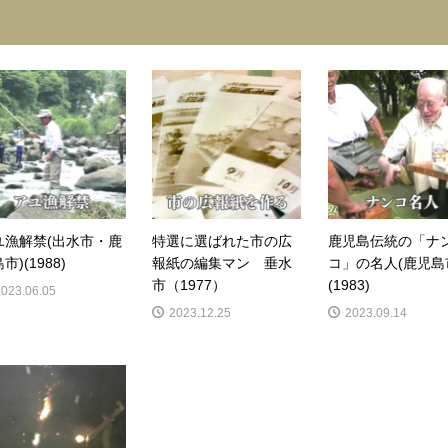
ユ漁解禁(出水市・鹿
特選に選ばれた市の広
鹿児島伝統の「ナ
市)(1988)
報紙の編集マン 垂水
コ」の名人(鹿児島
市（1977）
(1983)
2023.06.05
2023.12.25
2023.09.14