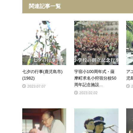
関連記事一覧
七夕の行事(鹿児島市)
宇宿小100周年式・薩
ア
(1982)
摩町求名小狩宿分校50
児島
周年記念施設...
2023.07.07
2023.02.02