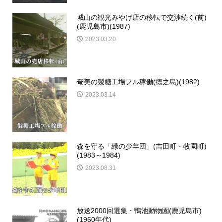
城山の観光みやげ店の移転で交渉続く(前)
(鹿児島市)(1987)
2023.03.20
奄美の製糖工場フル稼働(徳之島)(1982)
2023.03.14
森を守る「緑の少年団」(吉田町・牧園町)
(1983～1984)
2023.08.31
放送2000回選集・鴨池動物園(鹿児島市)
(1960年代)