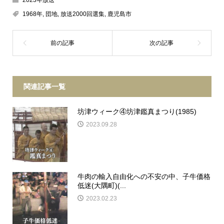
1968年
,
団地
,
放送2000回選集
,
鹿児島市
関連記事一覧
坊津ウィーク④坊津鑑真まつり(1985)
2023.09.28
牛肉の輸入自由化への不安の中、子牛価格
低迷(大隅町)(...
2023.02.23