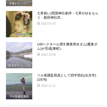
七草祝い(照国神社参拝・七草がゆをもら
う・新田神社武...
2022.01.07
140ヘクタール潤す農業用水ダム(鷹巣ダ
ム)が完成(東町)...
2022.10.06
ツル保護監視員として四半世紀(出水市)
(1978)
2022.11.11