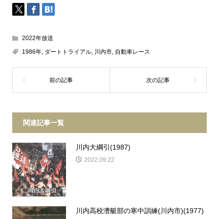
2022年放送
1986年
,
ダートトライアル
,
川内市
,
自動車レース
関連記事一覧
川内大綱引(1987)
2022.09.22
川内高校漕艇部の寒中訓練(川内市)(1977)