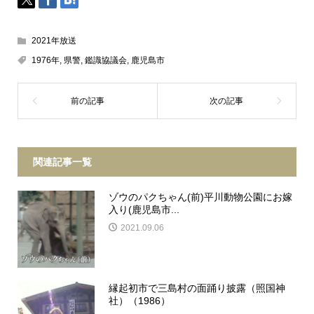
2021年放送
1976年
,
県警
,
鑑識協議会
,
鹿児島市
関連記事一覧
ゾウのパクちゃん(前)平川動物公園にお嫁
入り(鹿児島市...
2021.09.06
縁起初市で三島村の面踊り披露（照国神
社）（1986）